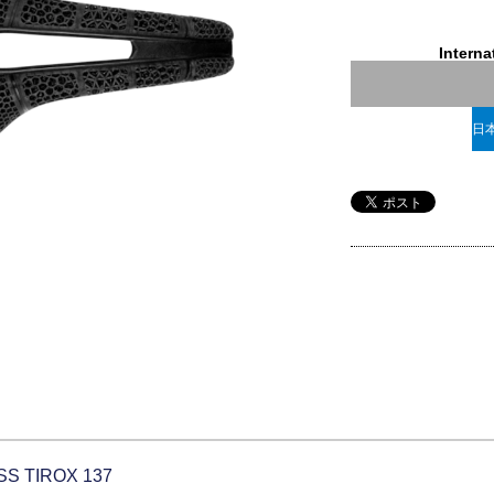
Interna
日
 TIROX 137