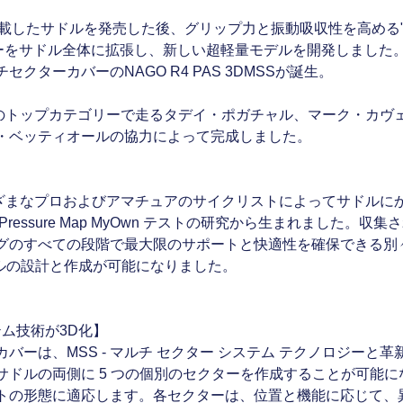
ーを搭載したサドルを発売した後、グリップ力と振動吸収性を高める
ジーをサドル全体に拡張し、新しい超軽量モデルを開発しました
クターカバーのNAGO R4 PAS 3DMSSが誕生。
 は、世界のトップカテゴリーで走るタデイ・ポガチャル、マーク・
・ベッティオールの協力によって完成しました。
】
 は、さまざまなプロおよびアマチュアのサイクリストによってサド
る Pressure Map MyOwn テストの研究から生まれました
グのすべての段階で最大限のサポートと快適性を確保できる別
ドルの設計と作成が可能になりました。
テム技術が3D化】
SS のカバーは、MSS - マルチ セクター システム テクノロジーと
サドルの両側に 5 つの個別のセクターを作成することが可能
トの形態に適応します。各セクターは、位置と機能に応じて、