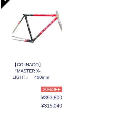
【COLNAGO】
『MASTER X-
LIGHT』 490mm
20%OFF
¥393,800
¥315,040