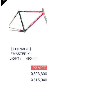
【COLNAGO】
『MASTER X-
LIGHT』 490mm
20%OFF
¥393,800
¥315,040