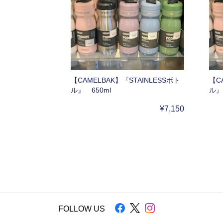
【CAMELBAK】『STAINLESSボト
【C
ル』 650ml
ル』
¥7,150
FOLLOW US