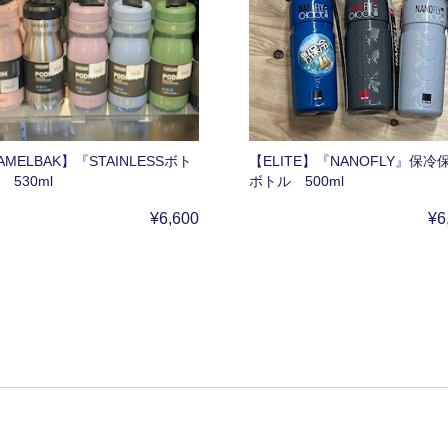
AMELBAK】『STAINLESSボト
【ELITE】『NANOFLY』保冷
 530ml
ボトル 500ml
¥6,600
¥6