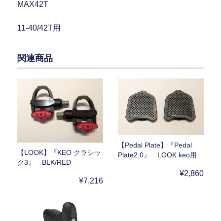
MAX42T
11-40/42T用
関連商品
【Pedal Plate】『Pedal
【LOOK】『KEO クラシッ
Plate2.0』 LOOK keo用
ク3』 BLK/RED
¥2,860
¥7,216