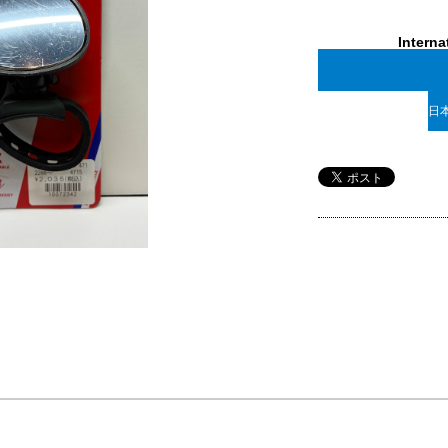
Interna
日