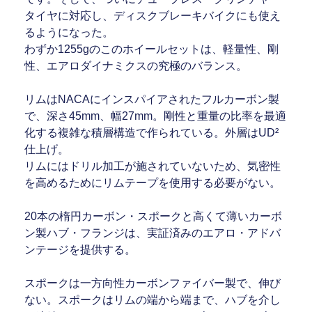
タイヤに対応し、ディスクブレーキバイクにも使え
るようになった。
わずか1255gのこのホイールセットは、軽量性、剛
性、エアロダイナミクスの究極のバランス。
リムはNACAにインスパイアされたフルカーボン製
で、深さ45mm、幅27mm。剛性と重量の比率を最適
化する複雑な積層構造で作られている。外層はUD²
仕上げ。
リムにはドリル加工が施されていないため、気密性
を高めるためにリムテープを使用する必要がない。
20本の楕円カーボン・スポークと高くて薄いカーボ
ン製ハブ・フランジは、実証済みのエアロ・アドバ
ンテージを提供する。
スポークは一方向性カーボンファイバー製で、伸び
ない。スポークはリムの端から端まで、ハブを介し