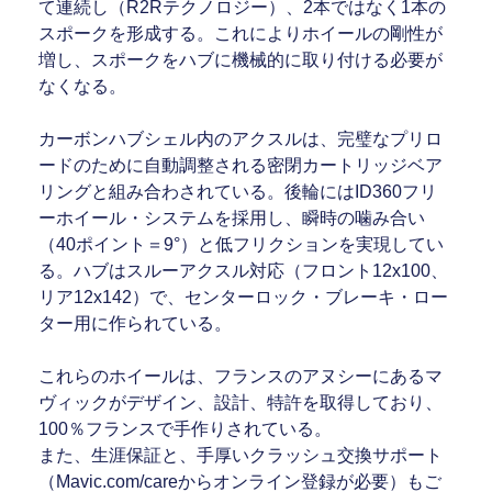
て連続し（R2Rテクノロジー）、2本ではなく1本の
スポークを形成する。これによりホイールの剛性が
増し、スポークをハブに機械的に取り付ける必要が
なくなる。
カーボンハブシェル内のアクスルは、完璧なプリロ
ードのために自動調整される密閉カートリッジベア
リングと組み合わされている。後輪にはID360フリ
ーホイール・システムを採用し、瞬時の噛み合い
（40ポイント＝9°）と低フリクションを実現してい
る。ハブはスルーアクスル対応（フロント12x100、
リア12x142）で、センターロック・ブレーキ・ロー
ター用に作られている。
これらのホイールは、フランスのアヌシーにあるマ
ヴィックがデザイン、設計、特許を取得しており、
100％フランスで手作りされている。
また、生涯保証と、手厚いクラッシュ交換サポート
（Mavic.com/careからオンライン登録が必要）もご